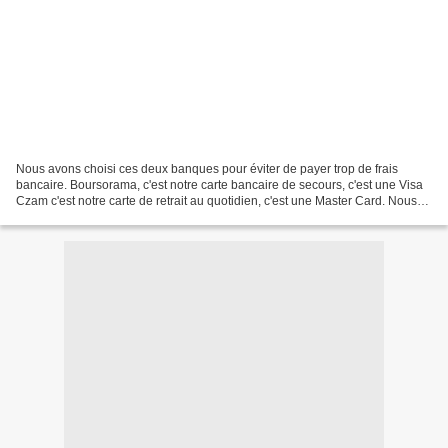
Nous avons choisi ces deux banques pour éviter de payer trop de frais
bancaire. Boursorama, c'est notre carte bancaire de secours, c'est une Visa
Czam c'est notre carte de retrait au quotidien, c'est une Master Card. Nous
payons 1 euro par retrait et...