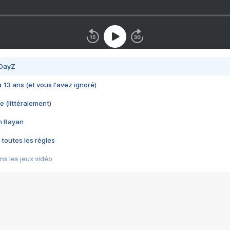
 DayZ
 a 13 ans (et vous l'avez ignoré)
e (littéralement)
im Rayan
 toutes les règles
s les jeux vidéo
us choquant de Rockstar ? - Le scandale BULLY
e plus moche de Steam
du RÊVE tourne au CAUCHEMAR